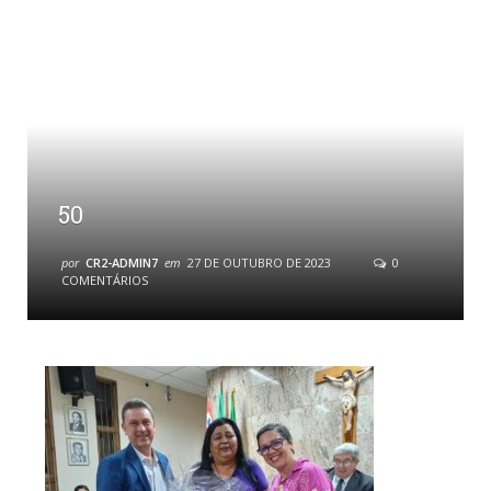
50
por
CR2-ADMIN7
em
27 DE OUTUBRO DE 2023
0
COMENTÁRIOS