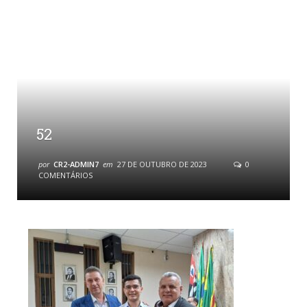
52
por
CR2-ADMIN7
em
27 DE OUTUBRO DE 2023
0
COMENTÁRIOS