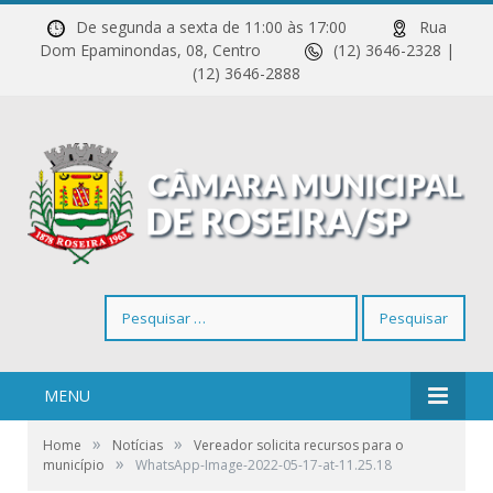
De segunda a sexta de 11:00 às 17:00
Rua
Dom Epaminondas, 08, Centro
(12) 3646-2328 |
(12) 3646-2888
Pesquisar
por:
MENU
»
»
Home
Notícias
Vereador solicita recursos para o
»
município
WhatsApp-Image-2022-05-17-at-11.25.18