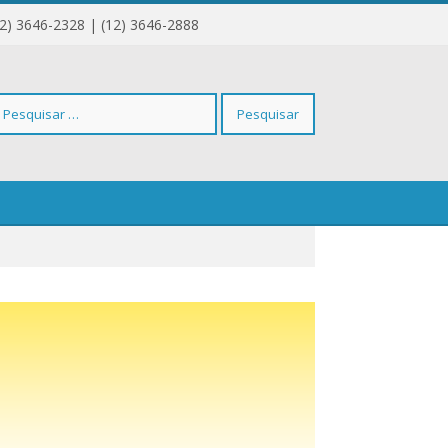
12) 3646-2328 | (12) 3646-2888
squisar
r: