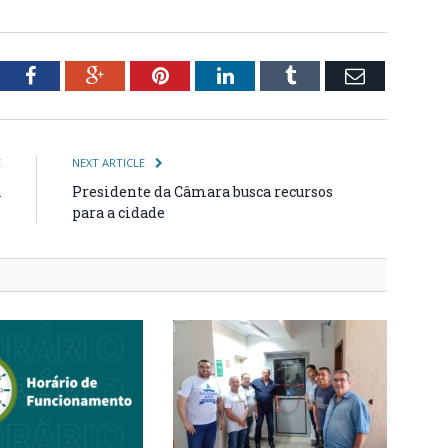
tter
Facebook
Google+
Pinterest
LinkedIn
Tumblr
Email
E
NEXT ARTICLE
a
Presidente da Câmara busca recursos
para a cidade