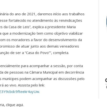
inária do ano de 2021, daremos início aos trabalhos
 esse fortalecido no atendimento às reivindicações
 da Casa de Leis”, explica a presidente Maria
ta que a modernização tem como objetivo viabilizar
 com os moradores a favor do desenvolvimento da
promisso de atuar junto aos demais vereadores
função de ser a “Casa do Povo””, completa.
encialmente para acompanhar a sessão, por conta
rada de pessoas na Câmara Municipal em decorrência
os munícipes podem acompanhar as discussões pelo
 ao vivo. Assista pelo link:
E3Y9cbdc9fteekr4uyUw.
a, clique aqui.