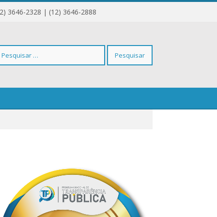
12) 3646-2328 | (12) 3646-2888
squisar
r: