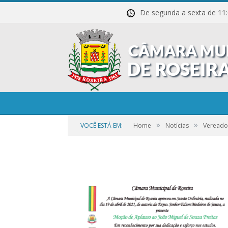
De segunda a sexta de
Cartão_8
»
»
VOCÊ ESTÁ EM:
Home
Notícias
Vereado
por
CR2-ADMIN3
em
25 DE SETEMBRO DE 2023