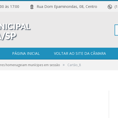
 11:00 às 17:00
Rua Dom Epaminondas, 08, Centro
(
Pe
PÁGINA INICIAL
VOLTAR AO SITE DA CÂMARA
»
res homenageiam munícipes em sessão
Cartão_8
po
0 COMENTÁRIOS