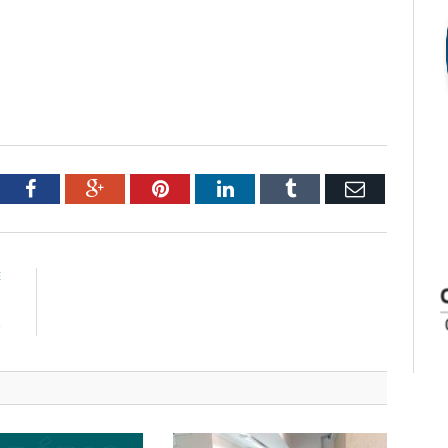
tter
Facebook
Google+
Pinterest
LinkedIn
Tumblr
Email
E
m
o