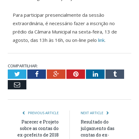
Para participar presencialmente da sessão
extraordinária, é necessário fazer a inscrição no
prédio da Câmara Municipal na sexta-feira, 13 de
agosto, das 13h às 16h, ou on-line pelo
link
.
COMPARTILHAR:
Twitter
Facebook
Google+
Pinterest
LinkedIn
Tumblr
Email
PREVIOUS ARTICLE
NEXT ARTICLE
Parecer e Projeto
Resultado do
sobre as contas do
julgamento das
ex-prefeito de 2018
contas do ex-