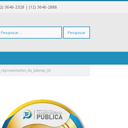
12) 3646-2328 | (12) 3646-2888
squisar
_(3)
_representantes_da_Sabesp_(3)
r: