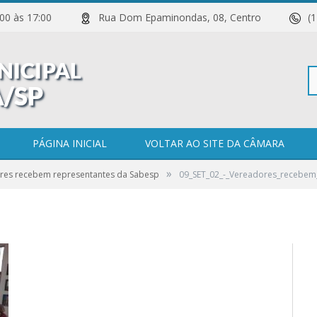
 11:00 às 17:00
Rua Dom Epaminondas, 08, Centro
(
Pe
em_representantes_da_Sabesp
PÁGINA INICIAL
VOLTAR AO SITE DA CÂMARA
»
res recebem representantes da Sabesp
09_SET_02_-_Vereadores_recebem
po
0 COMENTÁRIOS