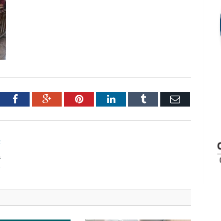
tter
Facebook
Google+
Pinterest
LinkedIn
Tumblr
Email
E
a
p