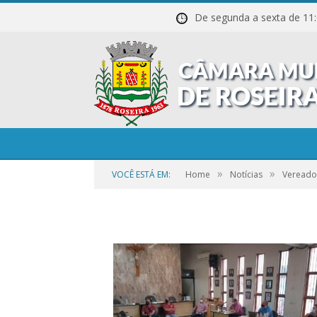
De segunda a sexta de
09_SET_02_-
_Vereadores_receb
»
»
VOCÊ ESTÁ EM:
Home
Notícias
Vereado
por
CR2-ADMIN3
em
25 DE SETEMBRO DE 2023