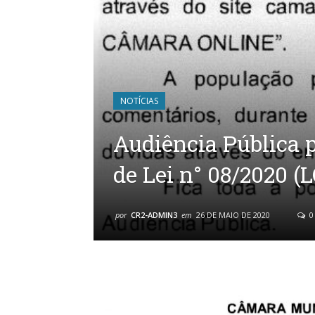
NOTÍCIAS
Audiência Pública p
de Lei n° 08/2020 (
por
CR2-ADMIN3
em
26 DE MAIO DE 2020
0