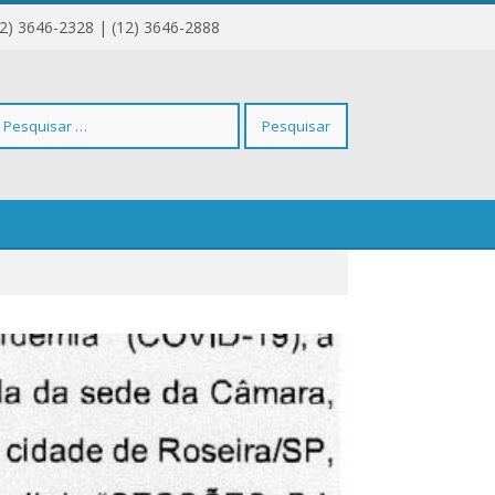
12) 3646-2328 | (12) 3646-2888
squisar
r: