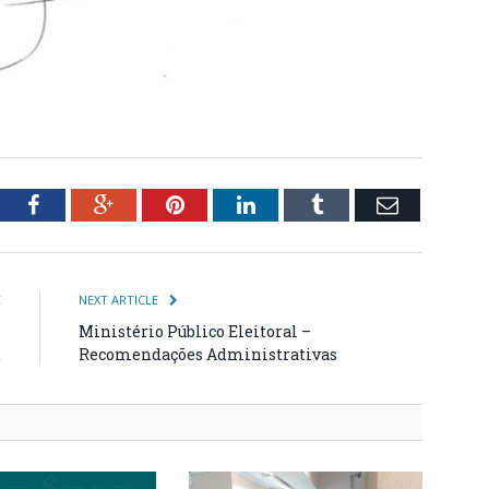
tter
Facebook
Google+
Pinterest
LinkedIn
Tumblr
Email
E
NEXT ARTICLE
o
Ministério Público Eleitoral –
2
Recomendações Administrativas