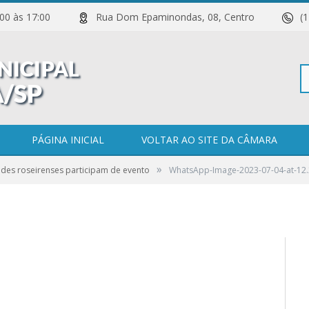
 11:00 às 17:00
Rua Dom Epaminondas, 08, Centro
(
Pe
3-07-04-at-12.28.33-
PÁGINA INICIAL
VOLTAR AO SITE DA CÂMARA
»
des roseirenses participam de evento
WhatsApp-Image-2023-07-04-at-12.
po
0 COMENTÁRIOS