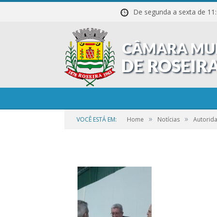
De segunda a sexta de
WhatsApp-Image-202
PM-1
»
»
VOCÊ ESTÁ EM:
Home
Notícias
Autorida
por
CR2-ADMIN3
em
21 DE SETEMBRO DE 2023