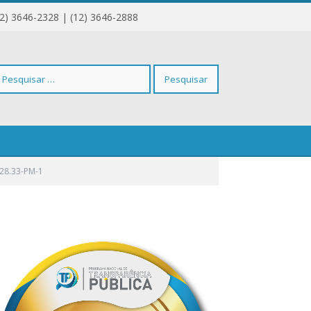
12) 3646-2328 | (12) 3646-2888
squisar
28.33-PM-1
r: