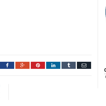
tter
Facebook
Google+
Pinterest
LinkedIn
Tumblr
Email
E
e
o