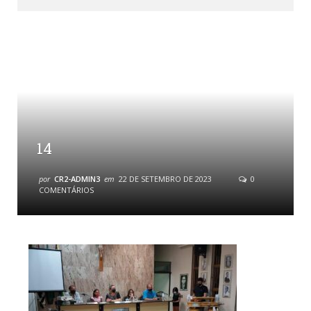
14
por
CR2-ADMIN3
em
22 DE SETEMBRO DE 2023
0
COMENTÁRIOS