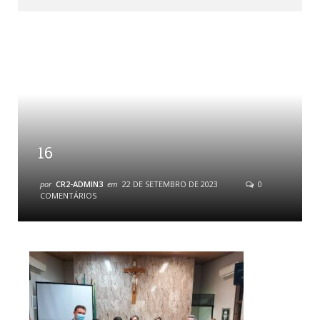
16
por
CR2-ADMIN3
em
22 DE SETEMBRO DE 2023
0
COMENTÁRIOS