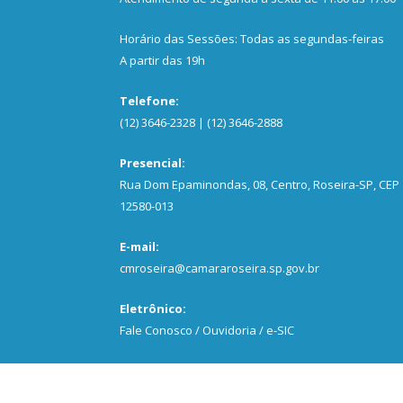
Horário das Sessões: Todas as segundas-feiras
A partir das 19h
Telefone:
(12) 3646-2328 | (12) 3646-2888
Presencial:
Rua Dom Epaminondas, 08, Centro, Roseira-SP, CEP
12580-013
E-mail:
cmroseira@camararoseira.sp.gov.br
Eletrônico:
Fale Conosco / Ouvidoria / e-SIC