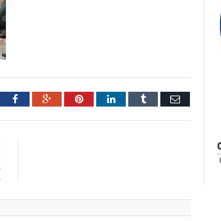
tter
Facebook
Google+
Pinterest
LinkedIn
Tumblr
Email
E
e
a
a