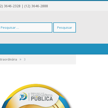
12) 3646-2328 | (12) 3646-2888
squisar
»
xtraordinária
r:
3