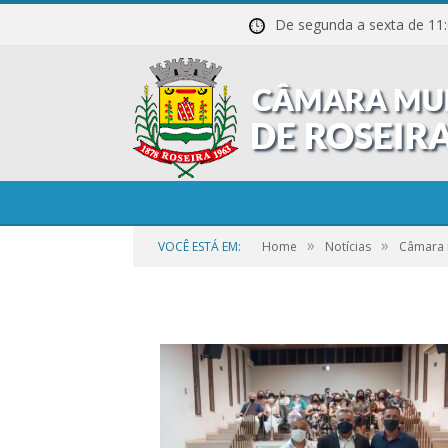
De segunda a sexta de
3
»
»
VOCÊ ESTÁ EM:
Home
Notícias
Câmara r
por
CR2-ADMIN3
em
22 DE SETEMBRO DE 2023