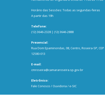
Horário das Sessões: Todas as segundas-feiras
A partir das 19h
Telefone:
(12) 3646-2328 | (12) 3646-2888
Presencial:
Rua Dom Epaminondas, 08, Centro, Roseira-SP, CEP
12580-013
E-mail:
cmroseira@camararoseira.sp.gov.br
Eletrônico:
Fale Conosco / Ouvidoria / e-SIC