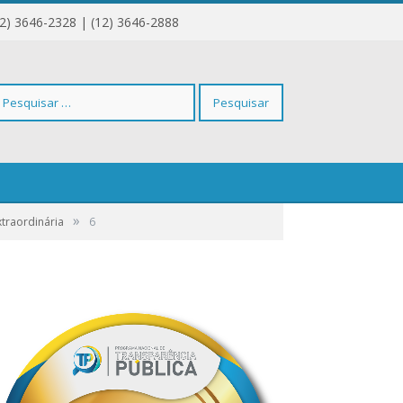
12) 3646-2328 | (12) 3646-2888
squisar
»
xtraordinária
r:
6