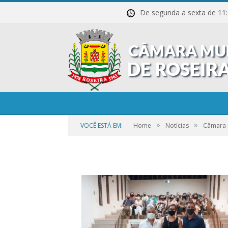
De segunda a sexta de
6
»
»
VOCÊ ESTÁ EM:
Home
Notícias
Câmara r
por
CR2-ADMIN3
em
22 DE SETEMBRO DE 2023