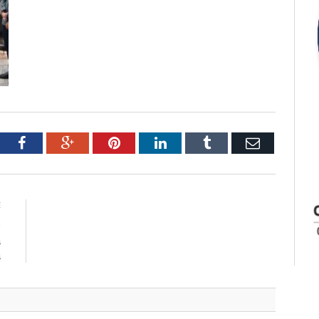
tter
Facebook
Google+
Pinterest
LinkedIn
Tumblr
Email
E
e
a
a