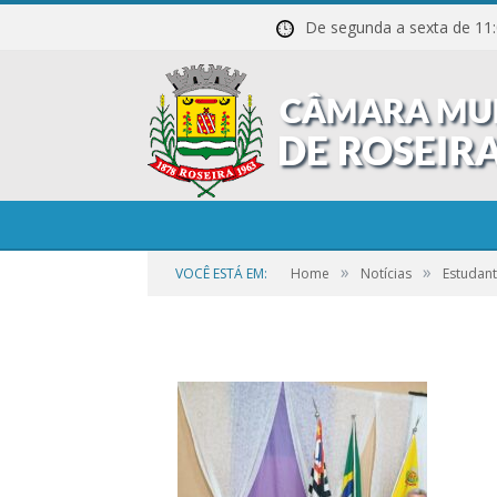
De segunda a sexta de
1-29
»
»
VOCÊ ESTÁ EM:
Home
Notícias
Estudant
por
CR2-ADMIN3
em
21 DE SETEMBRO DE 2023