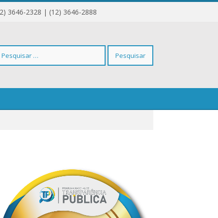
12) 3646-2328 | (12) 3646-2888
squisar
r: