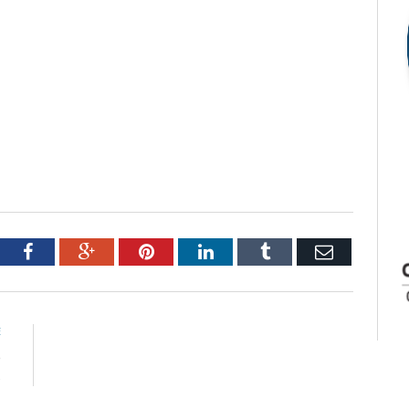
tter
Facebook
Google+
Pinterest
LinkedIn
Tumblr
Email
E
e
s