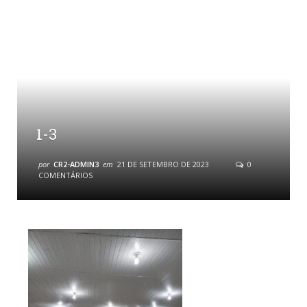
1-3
por
CR2-ADMIN3
em
21 DE SETEMBRO DE 2023
0
COMENTÁRIOS