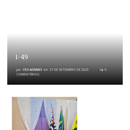
1-49
por
CR2-ADMIN3
em
21 DE SETEMBRO DE 2023
0
COMENTÁRIOS