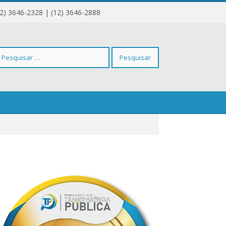
12) 3646-2328 | (12) 3646-2888
squisar
r: