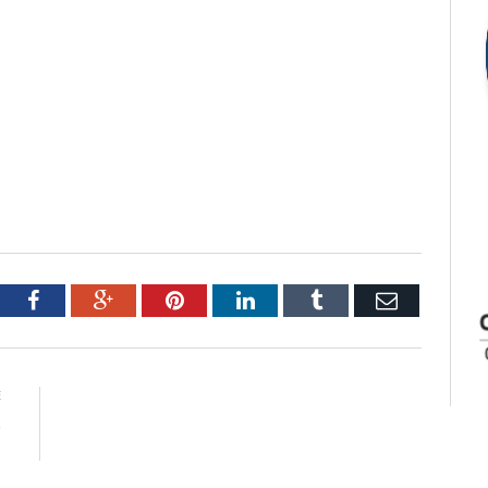
tter
Facebook
Google+
Pinterest
LinkedIn
Tumblr
Email
E
e
s