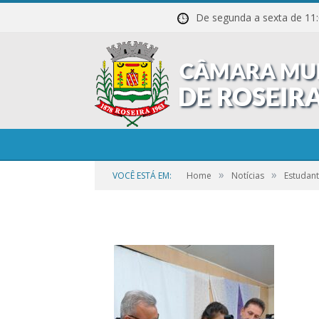
De segunda a sexta de
1-57
»
»
VOCÊ ESTÁ EM:
Home
Notícias
Estudant
por
CR2-ADMIN3
em
21 DE SETEMBRO DE 2023