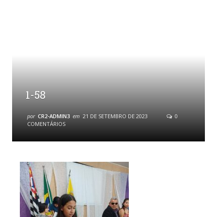
1-58
por
CR2-ADMIN3
em
21 DE SETEMBRO DE 2023
0
COMENTÁRIOS