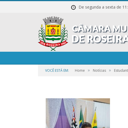
De segunda a sexta de
1-63
»
»
VOCÊ ESTÁ EM:
Home
Notícias
Estudant
por
CR2-ADMIN3
em
21 DE SETEMBRO DE 2023