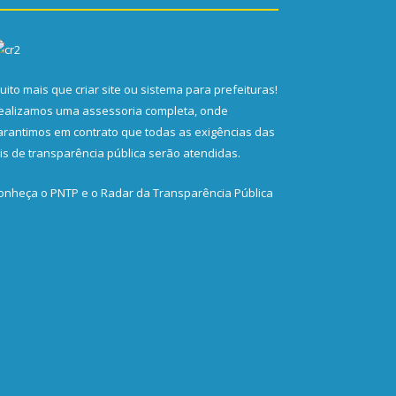
uito mais que
criar site
ou
sistema para prefeituras
!
ealizamos uma
assessoria
completa, onde
arantimos em contrato que todas as exigências das
eis de transparência pública
serão atendidas.
onheça o
PNTP
e o
Radar da Transparência Pública