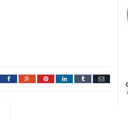
tter
Facebook
Google+
Pinterest
LinkedIn
Tumblr
Email
E
e
s