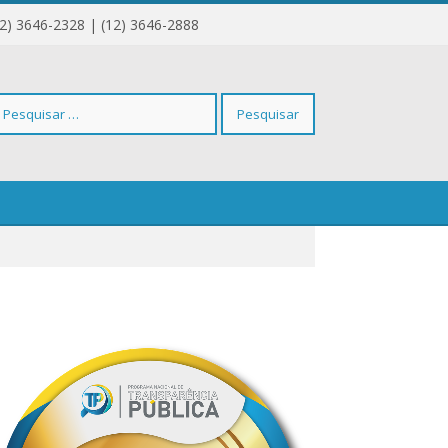
12) 3646-2328 | (12) 3646-2888
squisar
r: