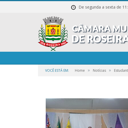
De segunda a sexta de
20230904_184650
»
»
VOCÊ ESTÁ EM:
Home
Notícias
Estudant
por
CR2-ADMIN3
em
21 DE SETEMBRO DE 2023