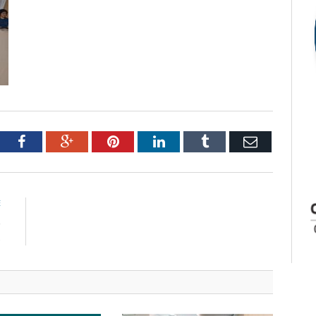
tter
Facebook
Google+
Pinterest
LinkedIn
Tumblr
Email
E
e
s