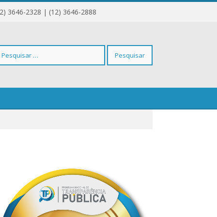
12) 3646-2328 | (12) 3646-2888
squisar
r: