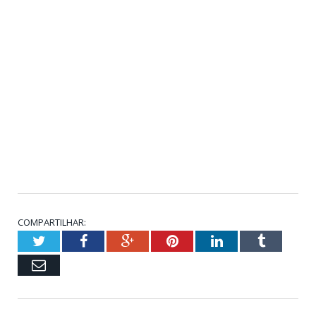
COMPARTILHAR:
Twitter
Facebook
Google+
Pinterest
LinkedIn
Tumblr
Email