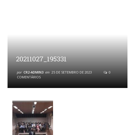
20211027_195331
por
CR2-ADMIN3
em
25 DE SETEMBRO DE 2023
0
COMENTÁRIOS