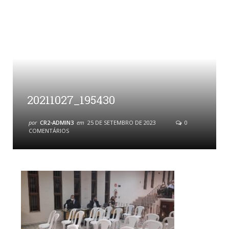
20211027_195430
por
CR2-ADMIN3
em
25 DE SETEMBRO DE 2023
0
COMENTÁRIOS