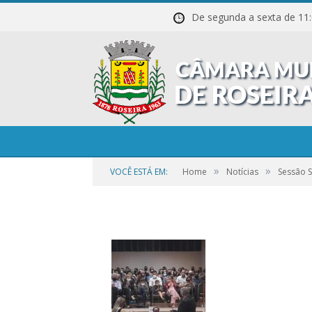
De segunda a sexta de
20211027_195702
»
»
VOCÊ ESTÁ EM:
Home
Notícias
Sessão 
por
CR2-ADMIN3
em
25 DE SETEMBRO DE 2023