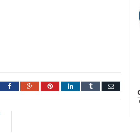
tter
Facebook
Google+
Pinterest
LinkedIn
Tumblr
Email
E
s
s