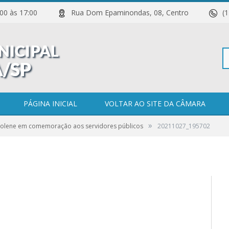
 11:00 às 17:00
Rua Dom Epaminondas, 08, Centro
(
Pe
PÁGINA INICIAL
VOLTAR AO SITE DA CÂMARA
»
Solene em comemoração aos servidores públicos
20211027_195702
po
0 COMENTÁRIOS