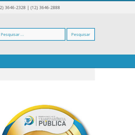
12) 3646-2328 | (12) 3646-2888
squisar
r: