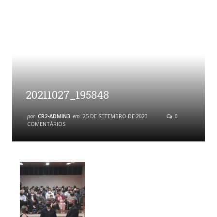
20211027_195848
por
CR2-ADMIN3
em
25 DE SETEMBRO DE 2023
0
COMENTÁRIOS