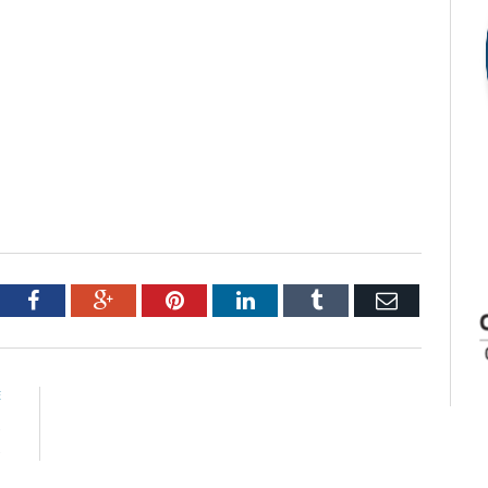
tter
Facebook
Google+
Pinterest
LinkedIn
Tumblr
Email
E
s
s