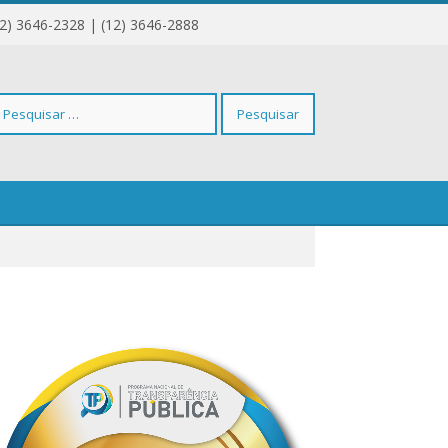
12) 3646-2328 | (12) 3646-2888
squisar
r: