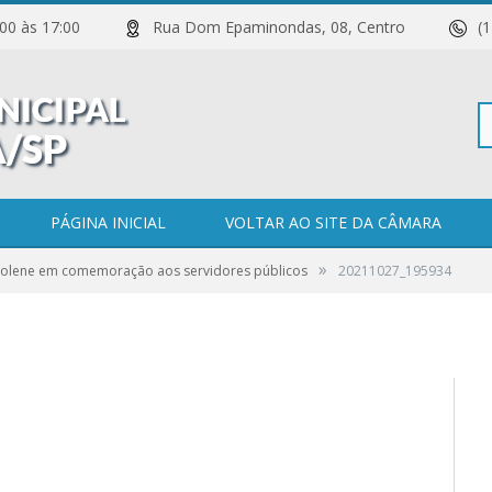
 11:00 às 17:00
Rua Dom Epaminondas, 08, Centro
(
Pe
PÁGINA INICIAL
VOLTAR AO SITE DA CÂMARA
»
Solene em comemoração aos servidores públicos
20211027_195934
po
0 COMENTÁRIOS