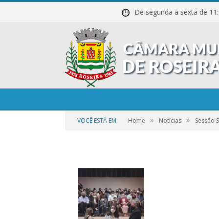
De segunda a sexta de
20211027_195934
»
»
VOCÊ ESTÁ EM:
Home
Notícias
Sessão 
por
CR2-ADMIN3
em
25 DE SETEMBRO DE 2023