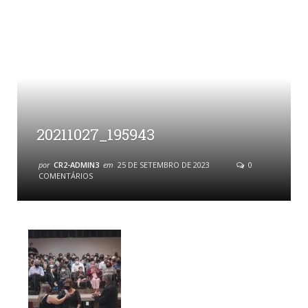
20211027_195943
por
CR2-ADMIN3
em
25 DE SETEMBRO DE 2023
0
COMENTÁRIOS