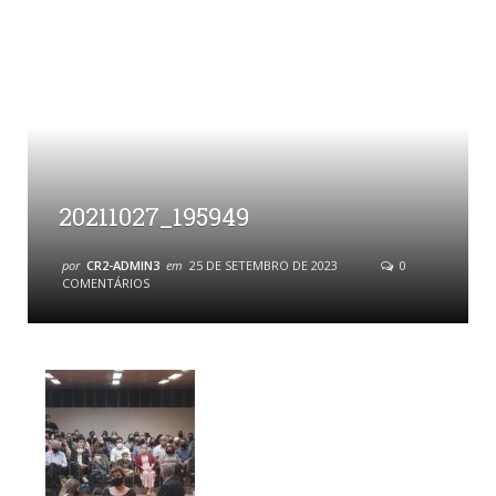
20211027_195949
por
CR2-ADMIN3
em
25 DE SETEMBRO DE 2023
0
COMENTÁRIOS