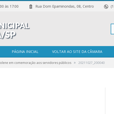
 11:00 às 17:00
Rua Dom Epaminondas, 08, Centro
(
Pe
PÁGINA INICIAL
VOLTAR AO SITE DA CÂMARA
»
Solene em comemoração aos servidores públicos
20211027_200040
po
0 COMENTÁRIOS