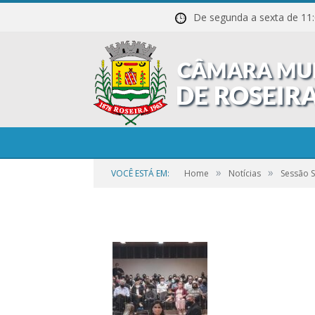
De segunda a sexta de
20211027_200040
»
»
VOCÊ ESTÁ EM:
Home
Notícias
Sessão 
por
CR2-ADMIN3
em
25 DE SETEMBRO DE 2023