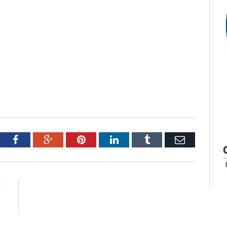
tter
Facebook
Google+
Pinterest
LinkedIn
Tumblr
Email
E
s
s