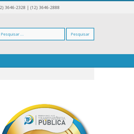
12) 3646-2328 | (12) 3646-2888
squisar
r: