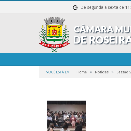
De segunda a sexta de
20211027_200111
»
»
VOCÊ ESTÁ EM:
Home
Notícias
Sessão 
por
CR2-ADMIN3
em
25 DE SETEMBRO DE 2023