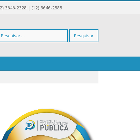
12) 3646-2328 | (12) 3646-2888
squisar
r: