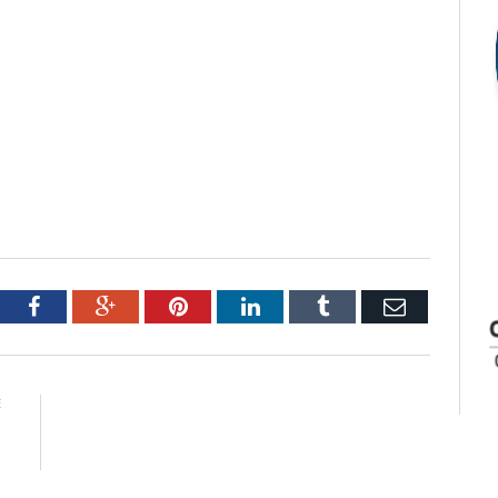
tter
Facebook
Google+
Pinterest
LinkedIn
Tumblr
Email
E
s
s