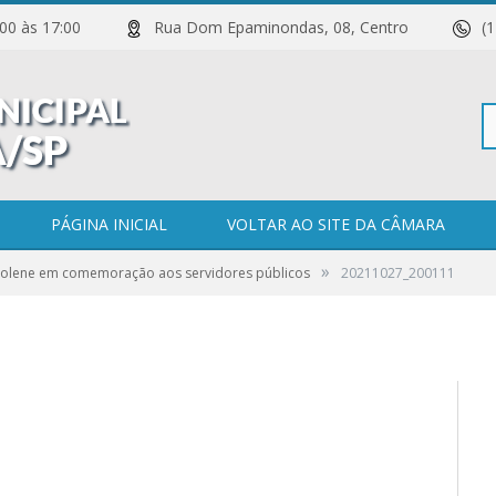
 11:00 às 17:00
Rua Dom Epaminondas, 08, Centro
(
Pe
PÁGINA INICIAL
VOLTAR AO SITE DA CÂMARA
»
Solene em comemoração aos servidores públicos
20211027_200111
po
0 COMENTÁRIOS