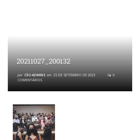
20211027_200132
por
CR2-ADMIN3
em
25 DE SETEMBRO DE 2023
0
COMENTÁRIOS