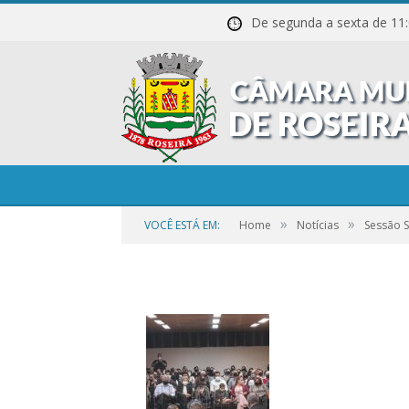
De segunda a sexta de
20211027_200200
»
»
VOCÊ ESTÁ EM:
Home
Notícias
Sessão 
por
CR2-ADMIN3
em
25 DE SETEMBRO DE 2023