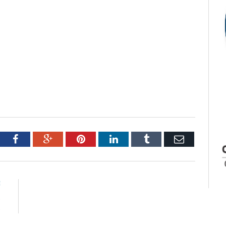
tter
Facebook
Google+
Pinterest
LinkedIn
Tumblr
Email
E
s
s