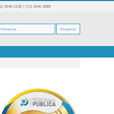
12) 3646-2328 | (12) 3646-2888
squisar
r: