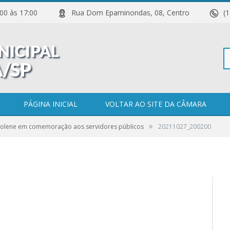
 11:00 às 17:00
Rua Dom Epaminondas, 08, Centro
(
Pe
PÁGINA INICIAL
VOLTAR AO SITE DA CÂMARA
»
Solene em comemoração aos servidores públicos
20211027_200200
po
0 COMENTÁRIOS