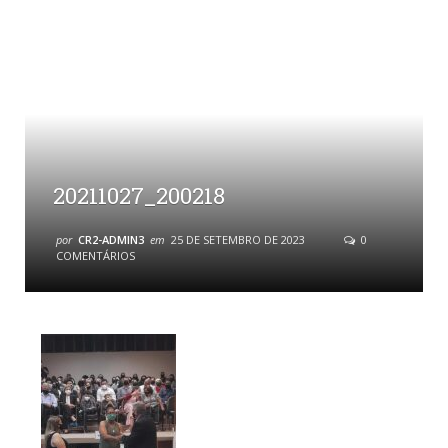
20211027_200218
por
CR2-ADMIN3
em
25 DE SETEMBRO DE 2023
0
COMENTÁRIOS