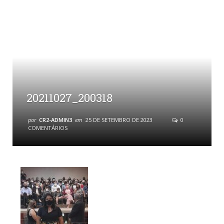
20211027_200318
por
CR2-ADMIN3
em
25 DE SETEMBRO DE 2023
0
COMENTÁRIOS