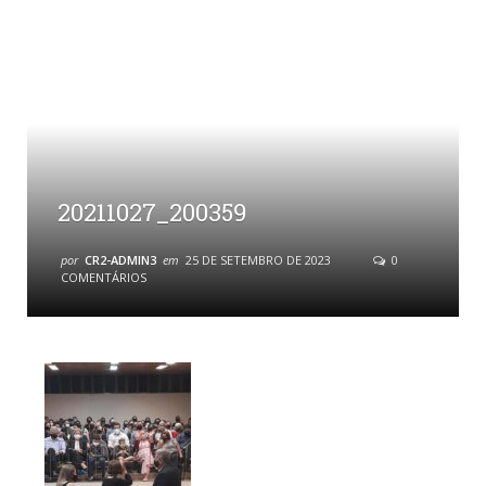
20211027_200359
por
CR2-ADMIN3
em
25 DE SETEMBRO DE 2023
0
COMENTÁRIOS