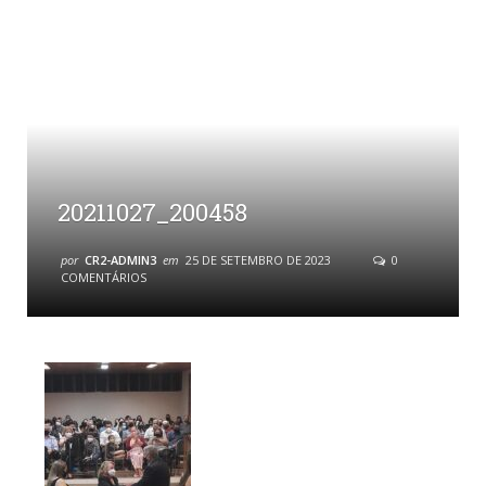
20211027_200458
por
CR2-ADMIN3
em
25 DE SETEMBRO DE 2023
0
COMENTÁRIOS