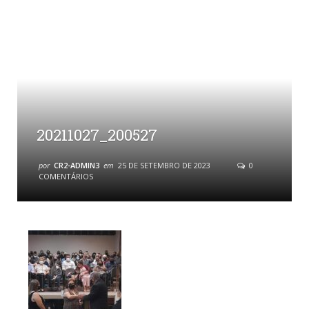
20211027_200527
por
CR2-ADMIN3
em
25 DE SETEMBRO DE 2023
0
COMENTÁRIOS