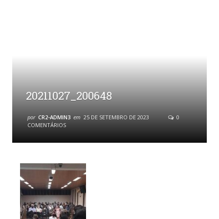
20211027_200648
por
CR2-ADMIN3
em
25 DE SETEMBRO DE 2023
0
COMENTÁRIOS