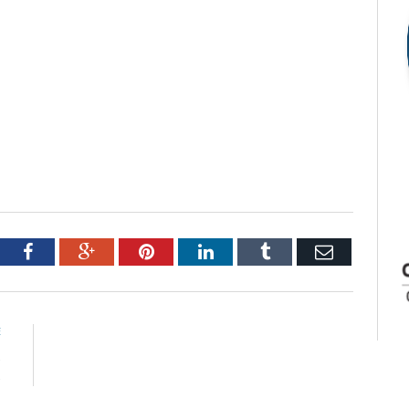
tter
Facebook
Google+
Pinterest
LinkedIn
Tumblr
Email
E
s
s