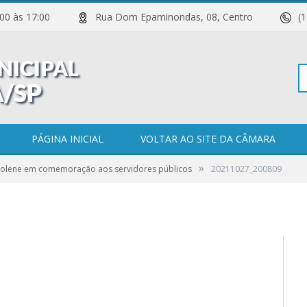
 11:00 às 17:00
Rua Dom Epaminondas, 08, Centro
(
Pe
PÁGINA INICIAL
VOLTAR AO SITE DA CÂMARA
»
Solene em comemoração aos servidores públicos
20211027_200809
po
0 COMENTÁRIOS