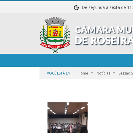
De segunda a sexta de
20211027_200809
»
»
VOCÊ ESTÁ EM:
Home
Notícias
Sessão 
por
CR2-ADMIN3
em
25 DE SETEMBRO DE 2023