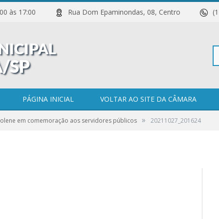
 11:00 às 17:00
Rua Dom Epaminondas, 08, Centro
(
Pe
PÁGINA INICIAL
VOLTAR AO SITE DA CÂMARA
»
Solene em comemoração aos servidores públicos
20211027_201624
po
0 COMENTÁRIOS