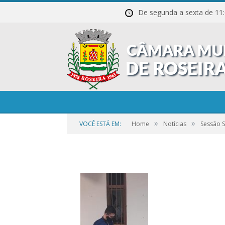
De segunda a sexta de
20211027_201624
»
»
VOCÊ ESTÁ EM:
Home
Notícias
Sessão 
por
CR2-ADMIN3
em
25 DE SETEMBRO DE 2023