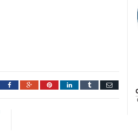
tter
Facebook
Google+
Pinterest
LinkedIn
Tumblr
Email
E
s
s