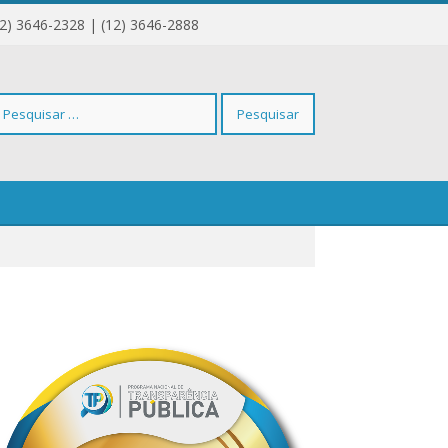
12) 3646-2328 | (12) 3646-2888
squisar
r: