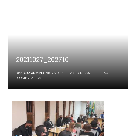
20211027_202710
por
CR2-ADMIN3
em
25 DE SETEMBRO DE 2023
0
COMENTÁRIOS