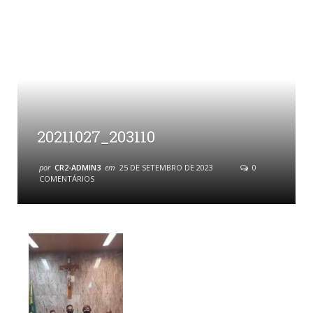
20211027_203110
por
CR2-ADMIN3
em
25 DE SETEMBRO DE 2023
0
COMENTÁRIOS