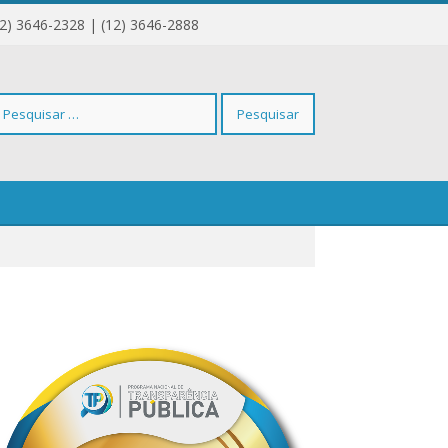
12) 3646-2328 | (12) 3646-2888
squisar
r: