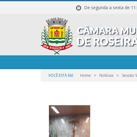
De segunda a sexta de
20211027_203755
»
»
VOCÊ ESTÁ EM:
Home
Notícias
Sessão 
por
CR2-ADMIN3
em
25 DE SETEMBRO DE 2023