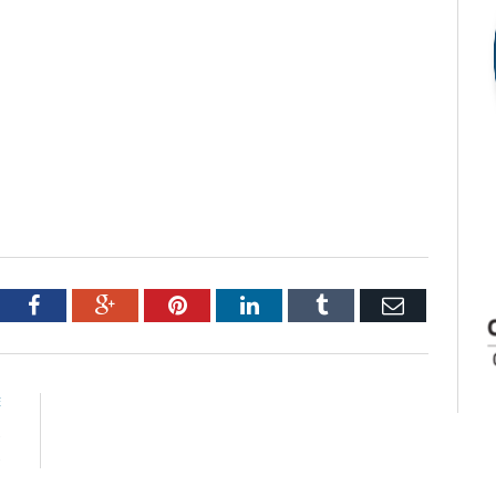
tter
Facebook
Google+
Pinterest
LinkedIn
Tumblr
Email
E
s
s