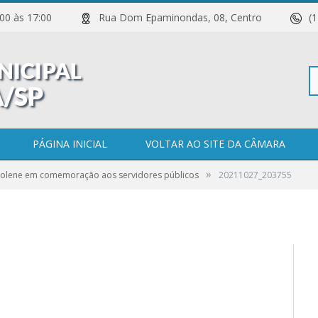
 11:00 às 17:00
Rua Dom Epaminondas, 08, Centro
(
Pe
PÁGINA INICIAL
VOLTAR AO SITE DA CÂMARA
»
Solene em comemoração aos servidores públicos
20211027_203755
po
0 COMENTÁRIOS