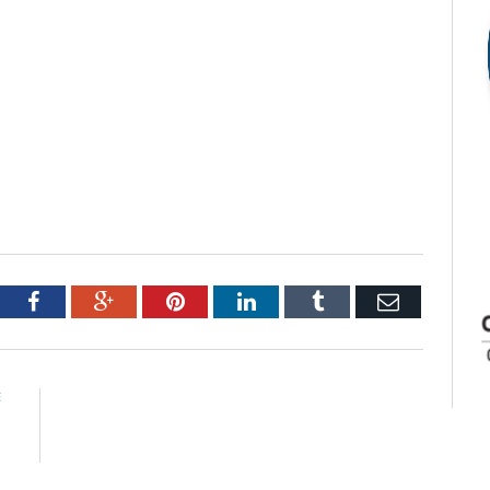
tter
Facebook
Google+
Pinterest
LinkedIn
Tumblr
Email
E
s
s