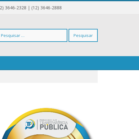
12) 3646-2328 | (12) 3646-2888
squisar
r: