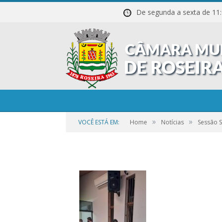
De segunda a sexta de
20211027_203840
»
»
VOCÊ ESTÁ EM:
Home
Notícias
Sessão 
por
CR2-ADMIN3
em
25 DE SETEMBRO DE 2023