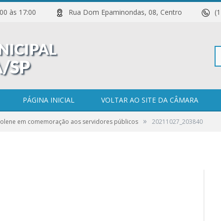
 11:00 às 17:00
Rua Dom Epaminondas, 08, Centro
(
Pe
PÁGINA INICIAL
VOLTAR AO SITE DA CÂMARA
»
Solene em comemoração aos servidores públicos
20211027_203840
po
0 COMENTÁRIOS