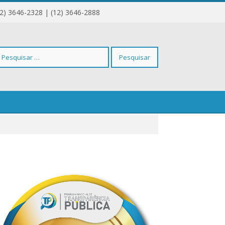
12) 3646-2328 | (12) 3646-2888
squisar
r: