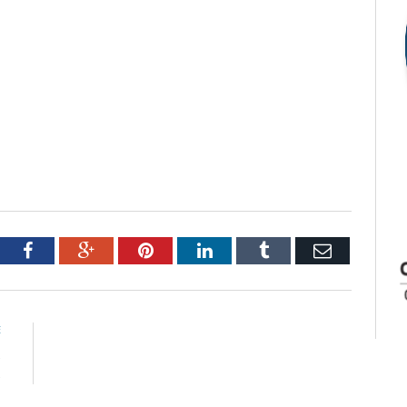
tter
Facebook
Google+
Pinterest
LinkedIn
Tumblr
Email
E
s
s