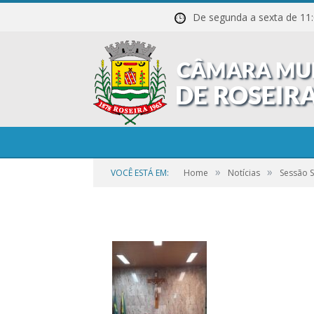
De segunda a sexta de
20211027_204542
»
»
VOCÊ ESTÁ EM:
Home
Notícias
Sessão 
por
CR2-ADMIN3
em
25 DE SETEMBRO DE 2023