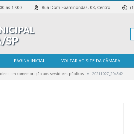
 11:00 às 17:00
Rua Dom Epaminondas, 08, Centro
(
Pe
PÁGINA INICIAL
VOLTAR AO SITE DA CÂMARA
»
Solene em comemoração aos servidores públicos
20211027_204542
po
0 COMENTÁRIOS