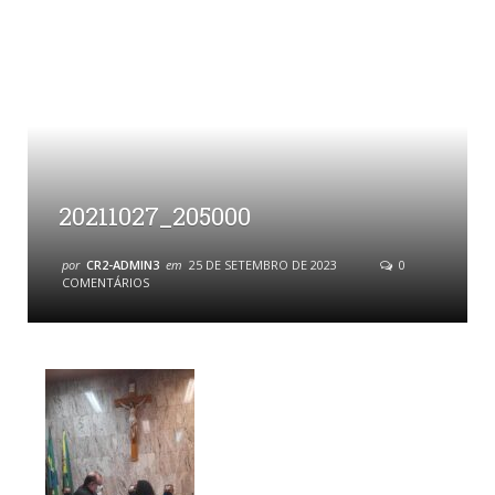
20211027_205000
por
CR2-ADMIN3
em
25 DE SETEMBRO DE 2023
0
COMENTÁRIOS