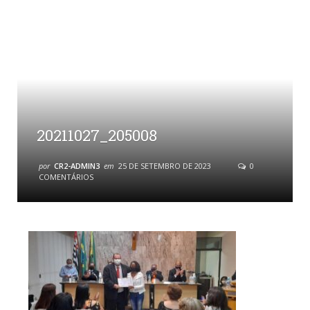
20211027_205008
por
CR2-ADMIN3
em
25 DE SETEMBRO DE 2023
0
COMENTÁRIOS