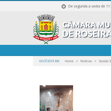
De segunda a sexta de
20211027_210334
»
»
VOCÊ ESTÁ EM:
Home
Notícias
Sessão 
por
CR2-ADMIN3
em
25 DE SETEMBRO DE 2023