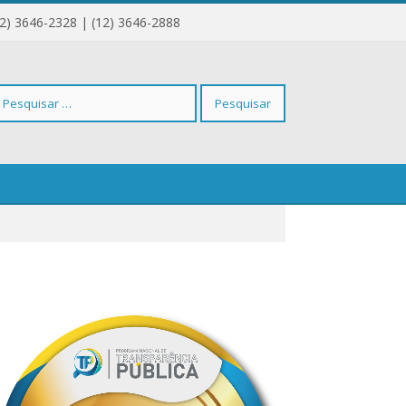
12) 3646-2328 | (12) 3646-2888
squisar
r: