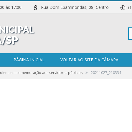
 11:00 às 17:00
Rua Dom Epaminondas, 08, Centro
(
Pe
PÁGINA INICIAL
VOLTAR AO SITE DA CÂMARA
»
Solene em comemoração aos servidores públicos
20211027_210334
po
0 COMENTÁRIOS