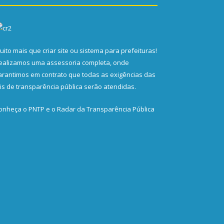
uito mais que
criar site
ou
sistema para prefeituras
!
ealizamos uma
assessoria
completa, onde
arantimos em contrato que todas as exigências das
eis de transparência pública
serão atendidas.
onheça o
PNTP
e o
Radar da Transparência Pública