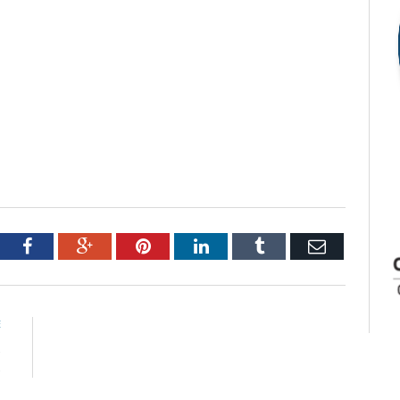
tter
Facebook
Google+
Pinterest
LinkedIn
Tumblr
Email
E
s
s