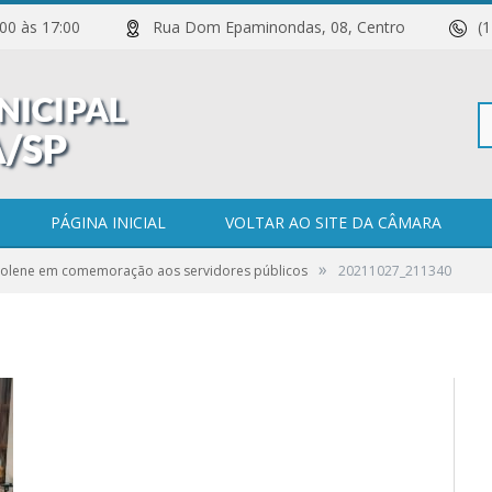
 11:00 às 17:00
Rua Dom Epaminondas, 08, Centro
(
Pe
PÁGINA INICIAL
VOLTAR AO SITE DA CÂMARA
»
Solene em comemoração aos servidores públicos
20211027_211340
po
0 COMENTÁRIOS