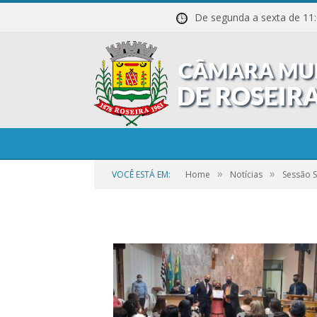
De segunda a sexta de
20211027_211340
»
»
VOCÊ ESTÁ EM:
Home
Notícias
Sessão 
por
CR2-ADMIN3
em
25 DE SETEMBRO DE 2023