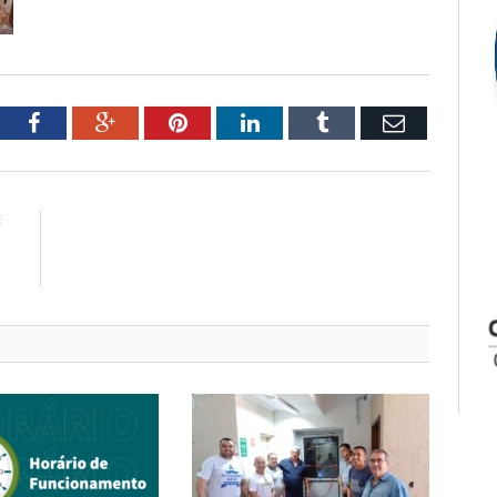
tter
Facebook
Google+
Pinterest
LinkedIn
Tumblr
Email
E
s
s