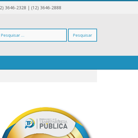
12) 3646-2328 | (12) 3646-2888
squisar
r: