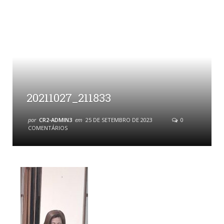
20211027_211833
por
CR2-ADMIN3
em
25 DE SETEMBRO DE 2023
0
COMENTÁRIOS